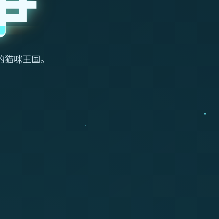
争
的猫咪王国。